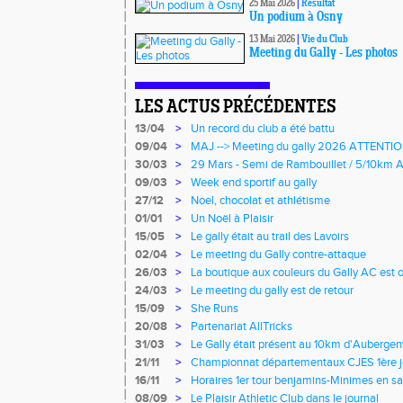
25 Mai 2026
|
Résultat
Un podium à Osny
13 Mai 2026
|
Vie du Club
Meeting du Gally - Les photos
LES ACTUS PRÉCÉDENTES
13/04
>
Un record du club a été battu
09/04
>
MAJ --> Meeting du gally 2026 ATTENT
30/03
>
29 Mars - Semi de Rambouillet / 5/10km A
09/03
>
Week end sportif au gally
27/12
>
Noel, chocolat et athlétisme
01/01
>
Un Noël à Plaisir
15/05
>
Le gally était au trail des Lavoirs
02/04
>
Le meeting du Gally contre-attaque
26/03
>
La boutique aux couleurs du Gally AC est 
24/03
>
Le meeting du gally est de retour
15/09
>
She Runs
20/08
>
Partenariat AllTricks
31/03
>
Le Gally était présent au 10km d'Aubergenv
21/11
>
Championnat départementaux CJES 1ère 
16/11
>
Horaires 1er tour benjamins-Minimes en sa
08/09
>
Le Plaisir Athletic Club dans le journal