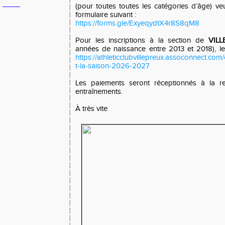
(pour toutes toutes les catégories d’âge) veui
formulaire suivant :
https://forms.gle/ExyeqydtX4r8S8qM8
Pour les inscriptions à la section de
VIL
années de naissance entre 2013 et 2018), les 
https://athleticclubvillepreux.assoconnect.com
t-la-saison-2026-2027
Les paiements seront réceptionnés à la re
entraînements.
À très vite