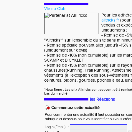
Vie du Club
Pour les adhéren
alltricks.fr
(pour 
vendus et expédi
uniquement) :
- Remise de -5% 
"Alltricks*" sur l'ensemble du site sans minim
- Remise spéciale pouvant aller jusqu'à -15% s
(uniquement sur devis)
- Remise de -10% (non cumulable) sur les ma
SCAMP et BICYKLET
- Remise de -15% (non cumulable) sur le ray
chaussures(Running, Trail Running, Athlétisme
vêtements (à l'exception des sous-vêtements 
ceintures, bidons, gourdes, poches à eau, lune
*Nota Bene : Les prix Alltricks sont souvent déjà remis
bas du marché
les Réactions
Commentez cette actualité
Pour commenter une actualité il faut posséder un compt
rubrique ci-dessous pour vous identifier ou vous crée
Login (Email)
: