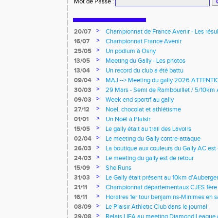
Mot de Passe
:
>
20/07
Championnat de France Avenir - Les résul
>
16/07
Championnat France Avenir
>
25/05
Un podium à Osny
>
13/05
Meeting du Gally - Les photos
>
13/04
Un record du club a été battu
>
09/04
MAJ --> Meeting du gally 2026 ATTEN
>
30/03
29 Mars - Semi de Rambouillet / 5/10km 
>
09/03
Week end sportif au gally
>
27/12
Noel, chocolat et athlétisme
>
01/01
Un Noël à Plaisir
>
15/05
Le gally était au trail des Lavoirs
>
02/04
Le meeting du Gally contre-attaque
>
26/03
La boutique aux couleurs du Gally AC est
>
24/03
Le meeting du gally est de retour
>
15/09
She Runs
>
31/03
Le Gally était présent au 10km d'Aubergen
>
21/11
Championnat départementaux CJES 1ère 
>
16/11
Horaires 1er tour benjamins-Minimes en s
>
08/09
Le Plaisir Athletic Club dans le journal
>
29/08
Relais LIFA au meeting Diamond League 