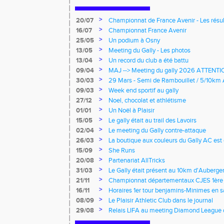
>
20/07
Championnat de France Avenir - Les résul
>
16/07
Championnat France Avenir
>
25/05
Un podium à Osny
>
13/05
Meeting du Gally - Les photos
>
13/04
Un record du club a été battu
>
09/04
MAJ --> Meeting du gally 2026 ATTEN
>
30/03
29 Mars - Semi de Rambouillet / 5/10km 
>
09/03
Week end sportif au gally
>
27/12
Noel, chocolat et athlétisme
>
01/01
Un Noël à Plaisir
>
15/05
Le gally était au trail des Lavoirs
>
02/04
Le meeting du Gally contre-attaque
>
26/03
La boutique aux couleurs du Gally AC est
>
15/09
She Runs
>
20/08
Partenariat AllTricks
>
31/03
Le Gally était présent au 10km d'Aubergen
>
21/11
Championnat départementaux CJES 1ère 
>
16/11
Horaires 1er tour benjamins-Minimes en s
>
08/09
Le Plaisir Athletic Club dans le journal
>
29/08
Relais LIFA au meeting Diamond League 