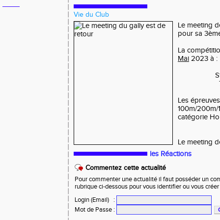
Vie du Club
Le meeting de
pour sa 3ème
La compétitio
Mai
2023 à :
S
Les épreuves
100m/200m/
catégorie H
Le meeting d
les Réactions
Commentez cette actualité
Pour commenter une actualité il faut posséder un compt
rubrique ci-dessous pour vous identifier ou vous crée
Login (Email)
:
Mot de Passe
: