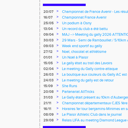
>
20/07
Championnat de France Avenir - Les résul
>
16/07
Championnat France Avenir
>
25/05
Un podium à Osny
>
13/04
Un record du club a été battu
>
09/04
MAJ --> Meeting du gally 2026 ATTEN
>
30/03
29 Mars - Semi de Rambouillet / 5/10km 
>
09/03
Week end sportif au gally
>
27/12
Noel, chocolat et athlétisme
>
01/01
Un Noël à Plaisir
>
15/05
Le gally était au trail des Lavoirs
>
02/04
Le meeting du Gally contre-attaque
>
26/03
La boutique aux couleurs du Gally AC est
>
24/03
Le meeting du gally est de retour
>
15/09
She Runs
>
20/08
Partenariat AllTricks
>
31/03
Le Gally était présent au 10km d'Aubergen
>
21/11
Championnat départementaux CJES 1ère 
>
16/11
Horaires 1er tour benjamins-Minimes en s
>
08/09
Le Plaisir Athletic Club dans le journal
>
29/08
Relais LIFA au meeting Diamond League 