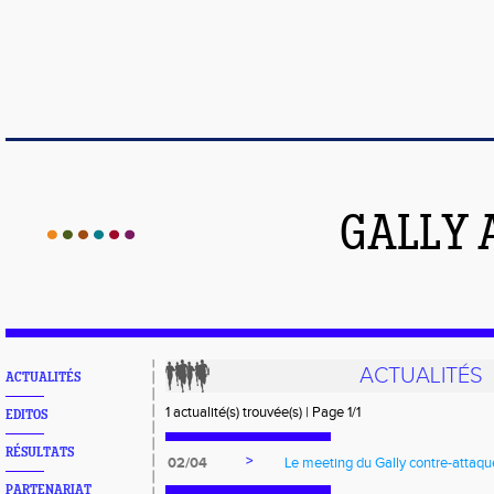
GALLY 
ACTUALITÉS
ACTUALITÉS
1 actualité(s) trouvée(s) | Page 1/1
EDITOS
RÉSULTATS
>
02/04
Le meeting du Gally contre-attaqu
PARTENARIAT