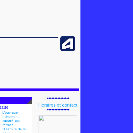
***************
Horaires et contact
naire
***************
L'ouvrage
richement
illustré, qui
retrace
l’Histoire de la